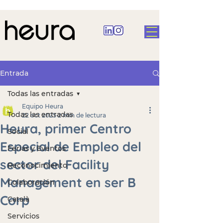
Entrada
Todas las entradas
Equipo Heura
Todas las entradas
22 oct 2025
2 min de lectura
Heura, primer Centro
Social
Especial de Empleo del
Ferias y Eventos
sector del Facility
Reconocimiento
Management en ser B
Colaboración
Corp
Català
Servicios