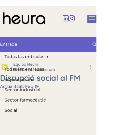
Entrada
Todas las entradas
Equipo Heura
Todas las entradas
Feb 18
2 min de lectura
Disrupció social al FM
adjudicacions
Actualitzat:
Feb 19
Sector industrial
Sector farmacèutic
Social