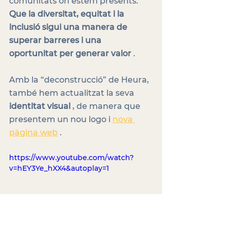
comunitats on estem presents. 
Que la diversitat, equitat i la 
inclusió sigui una manera de 
superar barreres i una 
oportunitat per generar valor
 .
Amb la “deconstrucció” de Heura, 
també hem actualitzat la seva 
identitat visual
 , de manera que 
presentem un nou logo i 
nova 
pàgina web
 .
https://www.youtube.com/watch?
v=hEY3Ye_hXX4&autoplay=1